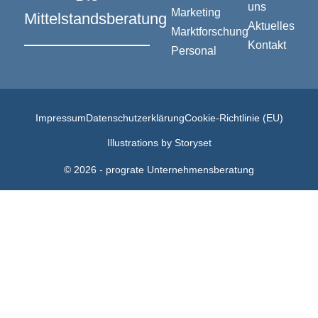
uns
Marketing
Mittelstandsberatung
Aktuelles
Marktforschung
Kontakt
Personal
Impressum
Datenschutzerklärung
Cookie-Richtlinie (EU)
Illustrations by Storyset
© 2026 - prograte Unternehmensberatung