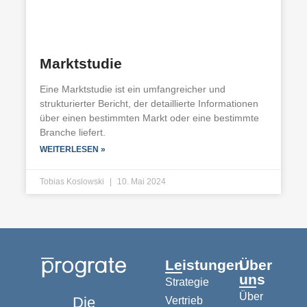
Marktstudie
Eine Marktstudie ist ein umfangreicher und
strukturierter Bericht, der detaillierte Informationen
über einen bestimmten Markt oder eine bestimmte
Branche liefert.
WEITERLESEN »
Tobias Koslowski
10. Mai 2024
Leistungen
Über
uns
Strategie
Über
Die
Vertrieb